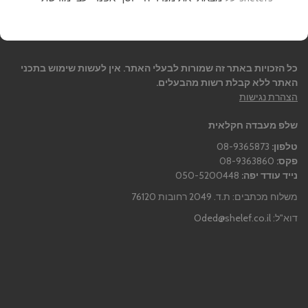
כל הזכויות באתר זה שמורות לבעלי האתר. אין לעשות שימוש בתכני
האתר ללא קבלת רשות מהבעלים.
הצהרת נגישות
שלפ מעבדה חקלאית
טלפון:
08-9365873
פקס:
08-9363860
נייד עודד יפה:
050-5200448
משלוח מכתבים: ת.ד. 2049 רחובות 76120
דוא"ל:
Oded@shelef.co.il