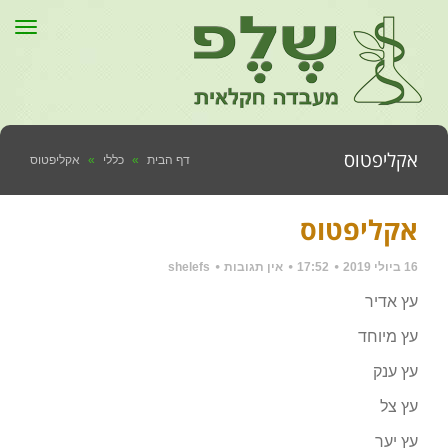
תפר
אקליפטוס
דף הבית
»
כללי
»
אקליפטוס
אקליפטוס
16 ביולי 2019
17:52
אין תגובות
shelefs
עץ אדיר
עץ מיוחד
עץ ענק
עץ צל
עץ יער