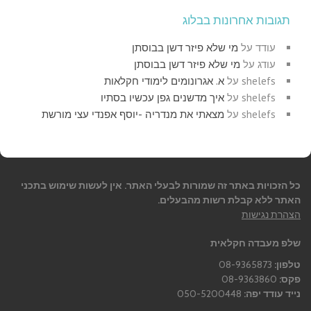
תגובות אחרונות בבלוג
עודד
על
מי שלא פיזר דשן בבוסתן
עודג
על
מי שלא פיזר דשן בבוסתן
shelefs
על
א. אגרונומים לימודי חקלאות
shelefs
על
איך מדשנים גפן עכשיו בסתיו
shelefs
על
מצאתי את מנדריה -יוסף אפנדי עצי מורשת
כל הזכויות באתר זה שמורות לבעלי האתר. אין לעשות שימוש בתכני
האתר ללא קבלת רשות מהבעלים.
הצהרת נגישות
שלפ מעבדה חקלאית
טלפון:
08-9365873
פקס:
08-9363860
נייד עודד יפה:
050-5200448