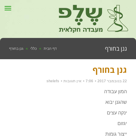
תפר
גנן בחורף
דף הבית
»
כללי
»
גנן בחורף
גנן בחורף
22 בנובמבר 2017
7:06
אין תגובות
shelefs
המון עבודה
שהגנן יבוא
ינקה עצים
יגזום
ייצור גומות