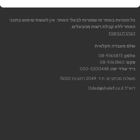
כל הזכויות באתר זה שמורות לבעלי האתר. אין לעשות שימוש בתכני
האתר ללא קבלת רשות מהבעלים.
הצהרת נגישות
שלפ מעבדה חקלאית
טלפון:
08-9365873
פקס:
08-9363860
נייד עודד יפה:
050-5200448
משלוח מכתבים: ת.ד. 2049 רחובות 76120
דוא"ל:
Oded@shelef.co.il