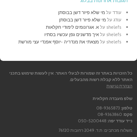
תגובות אחרונות בבלוג
עודד
על
מי שלא פיזר דשן בבוסתן
עודג
על
מי שלא פיזר דשן בבוסתן
shelefs
על
א. אגרונומים לימודי חקלאות
shelefs
על
איך מדשנים גפן עכשיו בסתיו
shelefs
על
מצאתי את מנדריה -יוסף אפנדי עצי מורשת
כל הזכויות באתר זה שמורות לבעלי האתר. אין לעשות שימוש בתכני
האתר ללא קבלת רשות מהבעלים.
הצהרת נגישות
שלפ מעבדה חקלאית
טלפון:
08-9365873
פקס:
08-9363860
נייד עודד יפה:
050-5200448
משלוח מכתבים: ת.ד. 2049 רחובות 76120