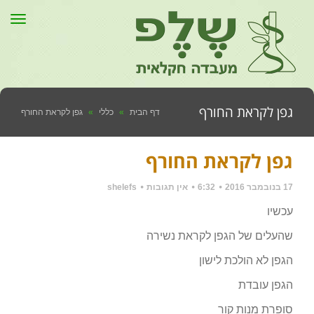
תפר
גפן לקראת החורף
דף הבית
»
כללי
»
גפן לקראת החורף
גפן לקראת החורף
17 בנובמבר 2016
6:32
אין תגובות
shelefs
עכשיו
שהעלים של הגפן לקראת נשירה
הגפן לא הולכת לישון
הגפן עובדת
סופרת מנות קור