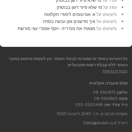
עודד
על
מי שלא פיזר דשן בבוסתן
עודג
על
מי שלא פיזר דשן בבוסתן
shelefs
על
א. אגרונומים לימודי חקלאות
shelefs
על
איך מדשנים גפן עכשיו בסתיו
shelefs
על
מצאתי את מנדריה -יוסף אפנדי עצי מורשת
כל הזכויות באתר זה שמורות לבעלי האתר. אין לעשות שימוש בתכני
האתר ללא קבלת רשות מהבעלים.
הצהרת נגישות
שלפ מעבדה חקלאית
טלפון:
08-9365873
פקס:
08-9363860
נייד עודד יפה:
050-5200448
משלוח מכתבים: ת.ד. 2049 רחובות 76120
דוא"ל:
Oded@shelef.co.il