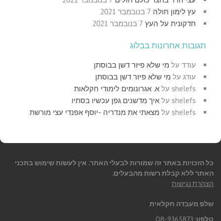
עץ לימון חולה
7 בנובמבר 2021
חדקונית על העץ
7 בנובמבר 2021
תגובות אחרונות בבלוג
עודד
על
מי שלא פיזר דשן בבוסתן
עודג
על
מי שלא פיזר דשן בבוסתן
shelefs
על
א. אגרונומים לימודי חקלאות
shelefs
על
איך מדשנים גפן עכשיו בסתיו
shelefs
על
מצאתי את מנדריה -יוסף אפנדי עצי מורשת
כל הזכויות באתר זה שמורות לבעלי האתר. אין לעשות שימוש בתכני
האתר ללא קבלת רשות מהבעלים.
הצהרת נגישות
שלפ מעבדה חקלאית
טלפון:
08-9365873