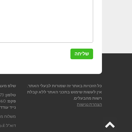
כל הזכויות באתר זה שמורות לבעלי האתר.
שלפ מעב
אין לעשות שימוש בתכני האתר ללא קבלת
טלפון:
08-9365873
רשות מהבעלים.
פקס:
08-9363860
הצהרת נגישות
נייד עודד 
משלוח מכתבים: ת.
גלילה
דוא"ל:
.il