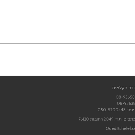
דה חקלאית
יפה:
050-5200448
ד. 2049 רחובות 76120
Oded@shelef.co