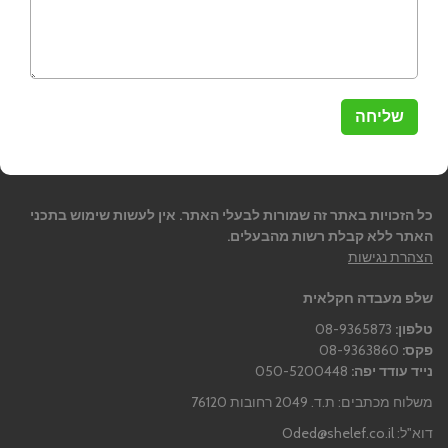
כל הזכויות באתר זה שמורות לבעלי האתר. אין לעשות שימוש בתכני
האתר ללא קבלת רשות מהבעלים.
הצהרת נגישות
שלפ מעבדה חקלאית
טלפון:
08-9365873
פקס:
08-9363860
נייד עודד יפה:
050-5200448
משלוח מכתבים: ת.ד. 2049 רחובות 76120
דוא"ל:
Oded@shelef.co.il