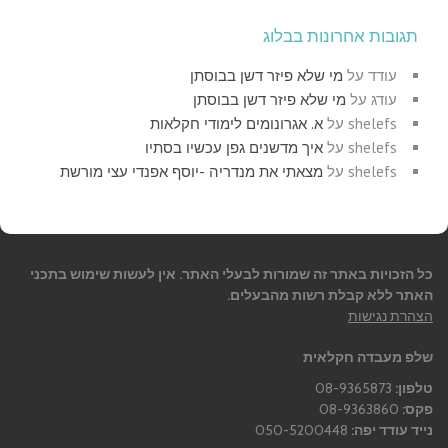
תגובות אחרונות בבלוג
עודד
על
מי שלא פיזר דשן בבוסתן
עודג
על
מי שלא פיזר דשן בבוסתן
shelefs
על
א. אגרונומים לימודי חקלאות
shelefs
על
איך מדשנים גפן עכשיו בסתיו
shelefs
על
מצאתי את מנדריה -יוסף אפנדי עצי מורשת
כל הזכויות באתר זה שמורות לבעלי האתר. אין לעשות שימוש בתכני
האתר ללא קבלת רשות מהבעלים.
הצהרת נגישות
שלפ מעבדה חקלאית
טלפון:
08-9365873
פקס:
08-9363860
נייד עודד יפה:
050-5200448