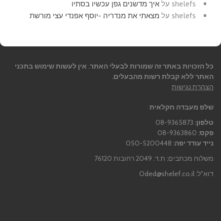
shelefs
על
איך מדשנים גפן עכשיו בסתיו
shelefs
על
מצאתי את מנדריה -יוסף אפנדי עצי מורשת
כל הזכויות באתר זה שמורות לבעלי האתר. אין לעשות שימוש בתכני
האתר ללא קבלת רשות מהבעלים.
הצהרת נגישות
שלפ מעבדה חקלאית
טלפון:
08-9365873
פקס:
08-9363860
נייד עודד יפה:
050-5200448
משלוח מכתבים: ת.ד. 2049 רחובות 76120
דוא"ל:
Oded@shelef.co.il