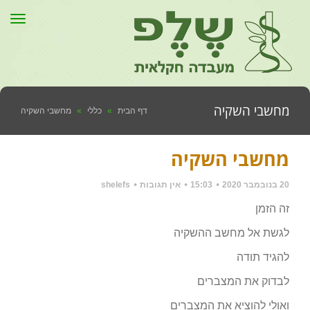
תפר
מחשבי השקיה
דף הבית
»
כללי
»
מחשבי השקיה
מחשבי השקיה
20 בנובמבר 2020
15:03
אין תגובות
shelefs
זה הזמן
לגשת אל מחשב ההשקיה
להגיד תודה
לבדוק את המצברים
ואולי להוציא את המצברים