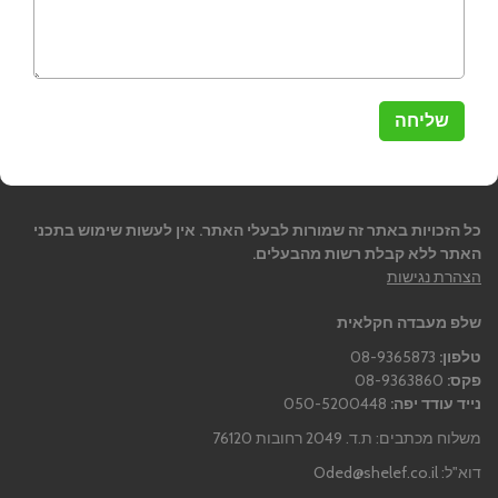
כל הזכויות באתר זה שמורות לבעלי האתר. אין לעשות שימוש בתכני
האתר ללא קבלת רשות מהבעלים.
הצהרת נגישות
שלפ מעבדה חקלאית
טלפון:
08-9365873
פקס:
08-9363860
נייד עודד יפה:
050-5200448
משלוח מכתבים: ת.ד. 2049 רחובות 76120
דוא"ל:
Oded@shelef.co.il