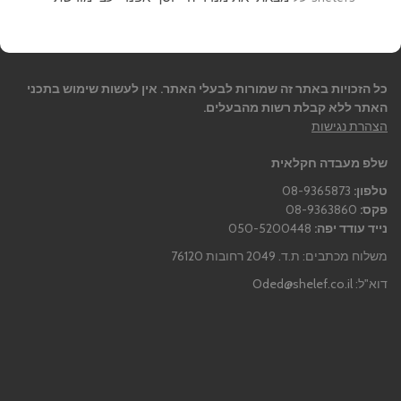
כל הזכויות באתר זה שמורות לבעלי האתר. אין לעשות שימוש בתכני
האתר ללא קבלת רשות מהבעלים.
הצהרת נגישות
שלפ מעבדה חקלאית
טלפון:
08-9365873
פקס:
08-9363860
נייד עודד יפה:
050-5200448
משלוח מכתבים: ת.ד. 2049 רחובות 76120
דוא"ל:
Oded@shelef.co.il