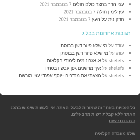
עצי הדר בחצר כולם חולים
7 בנובמבר 2021
עץ לימון חולה
7 בנובמבר 2021
חדקונית על העץ
7 בנובמבר 2021
תגובות אחרונות בבלוג
עודד
על
מי שלא פיזר דשן בבוסתן
עודג
על
מי שלא פיזר דשן בבוסתן
shelefs
על
א. אגרונומים לימודי חקלאות
shelefs
על
איך מדשנים גפן עכשיו בסתיו
shelefs
על
מצאתי את מנדריה -יוסף אפנדי עצי מורשת
כל הזכויות באתר זה שמורות לבעלי האתר. אין לעשות שימוש בתכני
האתר ללא קבלת רשות מהבעלים.
הצהרת נגישות
שלפ מעבדה חקלאית