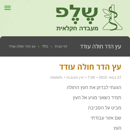
תפר
עץ הדר חולה עודד
דף הבית
»
כללי
»
עץ הדר חולה עודד
עץ הדר חולה עודד
27 במאי 2015
7:00
אין תגובות
shelefs
הגעתי לבדוק את העץ החולה
תמיד כשאני מגיע אל העץ
מביט על הסביבה
שם אזור עבודתי
העץ