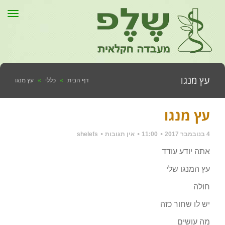
תפר
עץ מנגו
דף הבית
»
כללי
»
עץ מנגו
עץ מנגו
4 בנובמבר 2017
11:00
אין תגובות
shelefs
אתה יודע עודד
עץ המנגו שלי
חולה
יש לו שחור כזה
מה עושים