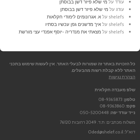
עודד
על
מי שלא פיזר דשן בבוסתן
עודג
על
מי שלא פיזר דשן בבוסתן
shelefs
על
א. אגרונומים לימודי חקלאות
shelefs
על
איך מדשנים גפן עכשיו בסתיו
shelefs
על
מצאתי את מנדריה -יוסף אפנדי עצי מורשת
כל הזכויות באתר זה שמורות לבעלי האתר. אין לעשות שימוש בתכני
האתר ללא קבלת רשות מהבעלים.
הצהרת נגישות
שלפ מעבדה חקלאית
טלפון:
08-9365873
פקס:
08-9363860
נייד עודד יפה:
050-5200448
משלוח מכתבים: ת.ד. 2049 רחובות 76120
דוא"ל:
Oded@shelef.co.il