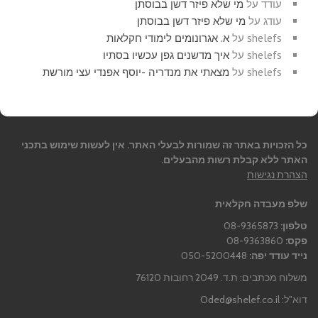
עודד
על
מי שלא פיזר דשן בבוסתן
עודג
על
מי שלא פיזר דשן בבוסתן
shelefs
על
א. אגרונומים לימודי חקלאות
shelefs
על
איך מדשנים גפן עכשיו בסתיו
shelefs
על
מצאתי את מנדריה -יוסף אפנדי עצי מורשת
כל הזכויות באתר זה שמורות לבעלי האתר. אין לעשות שימוש בתכני
האתר ללא קבלת רשות מהבעלים.
הצהרת נגישות
שלפ מעבדה חקלאית
טלפון:
08-9365873
פקס:
08-9363860
נייד עודד יפה:
050-5200448
משלוח מכתבים: ת.ד. 2049 רחובות 76120
דוא"ל:
Oded@shelef.co.il