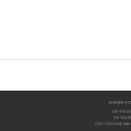
דה חקלאית
יפה:
050-5200448