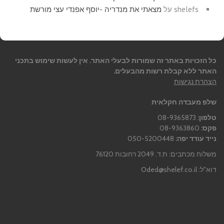
shelefs
על
מצאתי את מנדריה -יוסף אפנדי עצי מורשת
כל הזכויות באתר זה שמורות לבעלי האתר. אין לעשות שימוש בתכני
האתר ללא קבלת רשות מהבעלים.
הצהרת נגישות
שלפ מעבדה חקלאית
טלפון:
08-9365873
פקס:
08-9363860
נייד עודד יפה:
050-5200448
משלוח מכתבים: ת.ד. 2049 רחובות 76120
דוא"ל:
Oded@shelef.co.il