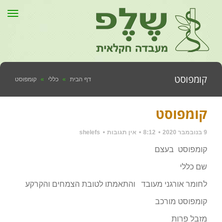
תפר
קומפוסט
דף הבית
»
כללי
»
קומפוסט
קומפוסט
9 בנובמבר 2020
8:12
אין תגובות
shelefs
קומפוסט בעצם
שם כללי
לחומר אורגני מעובד והתאמתו לטובת הצמחים והקרקע
קומפוסט מורכב
מזבל פרות