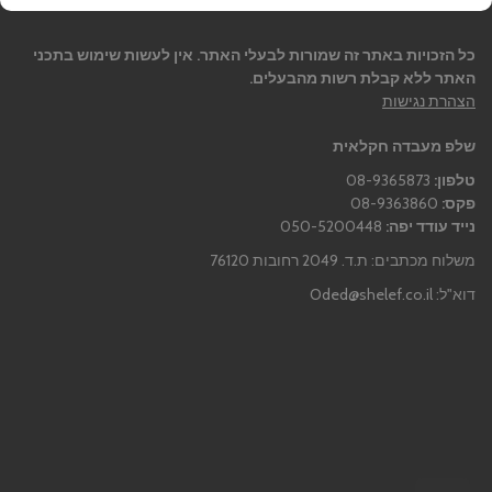
כל הזכויות באתר זה שמורות לבעלי האתר. אין לעשות שימוש בתכני
האתר ללא קבלת רשות מהבעלים.
הצהרת נגישות
שלפ מעבדה חקלאית
טלפון:
08-9365873
פקס:
08-9363860
נייד עודד יפה:
050-5200448
משלוח מכתבים: ת.ד. 2049 רחובות 76120
דוא"ל:
Oded@shelef.co.il