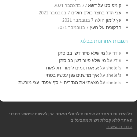
קומפוסט על דשא
22 בדצמבר 2021
עצי הדר בחצר כולם חולים
7 בנובמבר 2021
עץ לימון חולה
7 בנובמבר 2021
חדקונית על העץ
7 בנובמבר 2021
תגובות אחרונות בבלוג
עודד
על
מי שלא פיזר דשן בבוסתן
עודג
על
מי שלא פיזר דשן בבוסתן
shelefs
על
א. אגרונומים לימודי חקלאות
shelefs
על
איך מדשנים גפן עכשיו בסתיו
shelefs
על
מצאתי את מנדריה -יוסף אפנדי עצי מורשת
כל הזכויות באתר זה שמורות לבעלי האתר. אין לעשות שימוש בתכני
האתר ללא קבלת רשות מהבעלים.
הצהרת נגישות