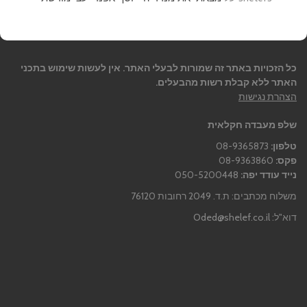
כל הזכויות באתר זה שמורות לבעלי האתר. אין לעשות שימוש בתכני
האתר ללא קבלת רשות מהבעלים.
הצהרת נגישות
שלפ מעבדה חקלאית
טלפון:
08-9365873
פקס:
08-9363860
נייד עודד יפה:
050-5200448
משלוח מכתבים: ת.ד. 2049 רחובות 76120
דוא"ל:
Oded@shelef.co.il