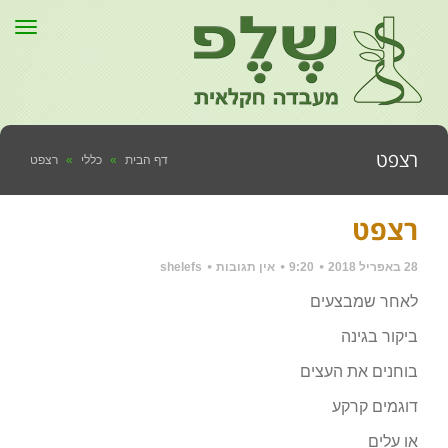
תפר
רצפט
דף הבית
»
כללי
»
רצפט
רצפט
28 באפריל 2018
9:20
אין תגובות
shelefs
לאחר שמבצעים
ביקור בגינה
בוחנים את העצים
דוגמים קרקע
או עלים