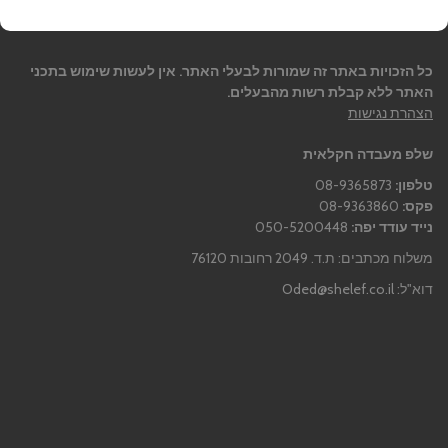
כל הזכויות באתר זה שמורות לבעלי האתר. אין לעשות שימוש בתכני
האתר ללא קבלת רשות מהבעלים.
הצהרת נגישות
שלפ מעבדה חקלאית
טלפון:
08-9365873
פקס:
08-9363860
נייד עודד יפה:
050-5200448
משלוח מכתבים: ת.ד. 2049 רחובות 76120
דוא"ל:
Oded@shelef.co.il