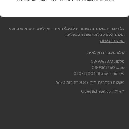
כל הזכויות באתר זה שמורות לבעלי האתר. אין לעשות שימוש בתכני
האתר ללא קבלת רשות מהבעלים.
הצהרת נגישות
שלפ מעבדה חקלאית
טלפון:
08-9365873
פקס:
08-9363860
נייד עודד יפה:
050-5200448
משלוח מכתבים: ת.ד. 2049 רחובות 76120
דוא"ל:
Oded@shelef.co.il